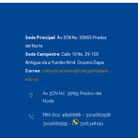
Sede Principal
: Av 3CN No. 35N55 Prados
del Norte
Sede Campestre
: Calle 10 No. 29-150.
Antigua vía a Yumbo Km4. Crucero Dapa.
comunicaciones@colegiohispano.
Correo
:
edu.co
Av 3CN No. 35N55 Prados del
Norte
PBX 602-4896888 – 3104682958
3104682959 –
3116348291