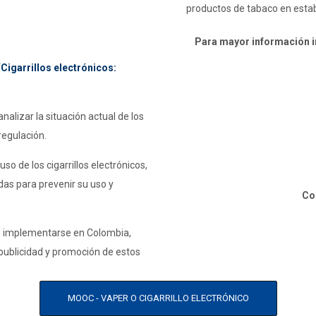
productos de tabaco en esta
Para mayor información in
igarrillos electrónicos:
nalizar la situación actual de los
regulación.
so de los cigarrillos electrónicos,
das para prevenir su uso y
Co
an implementarse en Colombia,
 publicidad y promoción de estos
MOOC - VAPER O CIGARRILLO ELECTRÓNICO