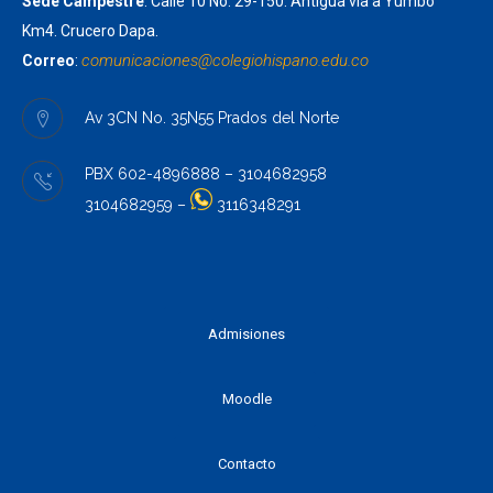
Sede Campestre
: Calle 10 No. 29-150. Antigua vía a Yumbo
Km4. Crucero Dapa.
comunicaciones@colegiohispano.
edu.co
Correo
:
Av 3CN No. 35N55 Prados del Norte
PBX 602-4896888 – 3104682958
3104682959 –
3116348291
Admisiones
Moodle
Contacto