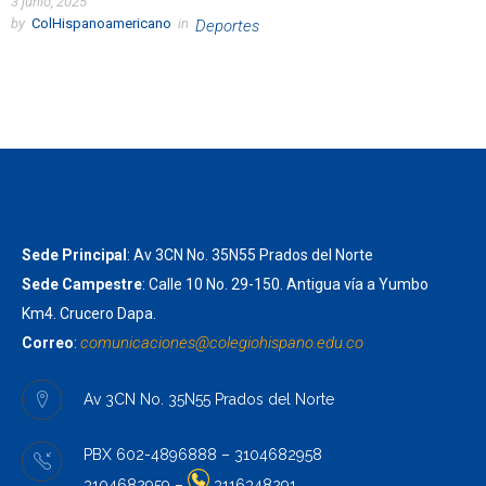
3 junio, 2025
by
ColHispanoamericano
in
Deportes
Sede Principal
: Av 3CN No. 35N55 Prados del Norte
Sede Campestre
: Calle 10 No. 29-150. Antigua vía a Yumbo
Km4. Crucero Dapa.
comunicaciones@colegiohispano.
edu.co
Correo
:
Av 3CN No. 35N55 Prados del Norte
PBX 602-4896888 – 3104682958
3104682959 –
3116348291