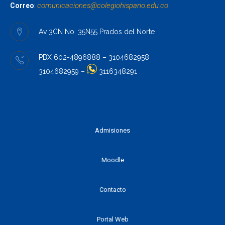
comunicaciones@colegiohispano.
edu.co
Correo
:
Av 3CN No. 35N55 Prados del Norte
PBX 602-4896888 – 3104682958
3104682959 –
3116348291
Admisiones
Moodle
Contacto
Portal Web