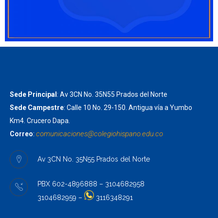
Sede Principal
: Av 3CN No. 35N55 Prados del Norte
Sede Campestre
: Calle 10 No. 29-150. Antigua vía a Yumbo
Km4. Crucero Dapa.
comunicaciones@colegiohispano.
edu.co
Correo
:
Av 3CN No. 35N55 Prados del Norte
PBX 602-4896888 – 3104682958
3104682959 –
3116348291