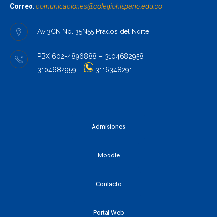
comunicaciones@colegiohispano.
edu.co
Correo
:
Av 3CN No. 35N55 Prados del Norte
PBX 602-4896888 – 3104682958
3104682959 –
3116348291
Admisiones
Moodle
Contacto
Portal Web