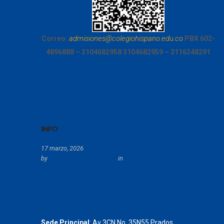
admisiones@colegiohispano.edu.co
Correo:
PBX 602-
4896888 – 3104682958
3104682959 – 3116348291
Visit project
INFO
17 marzo, 2026
by
ColHispanoamericano
in
Bachillerato
Sede Principal
: Av 3CN No. 35N55 Prados