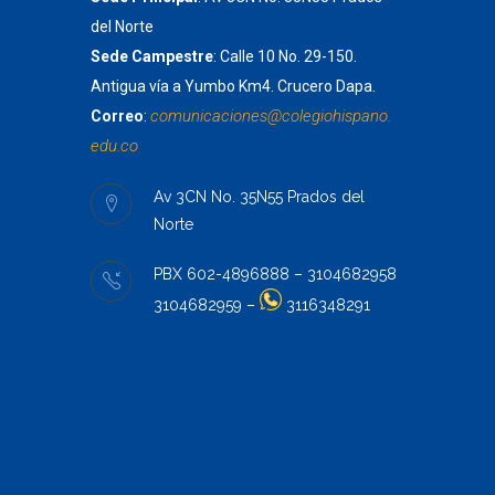
del Norte
Sede Campestre
: Calle 10 No. 29-150.
Antigua vía a Yumbo Km4. Crucero Dapa.
comunicaciones@colegiohispano.
Correo
:
edu.co
Av 3CN No. 35N55 Prados del
Norte
PBX 602-4896888 – 3104682958
3104682959 –
3116348291