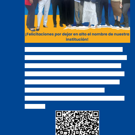
Con orgullo celebramos la participación de nuestros
estudiantes en
SPAL Quito 2026
, una experiencia que
les permitió alzar la voz, defender ideas y construir
soluciones a problemáticas reales de nuestra región.
Cada intervención fue muestra de su preparación,
pasión y compromiso con un futuro mejor.
¡Felicitaciones por dejar en alto el nombre de nuestra
institución!